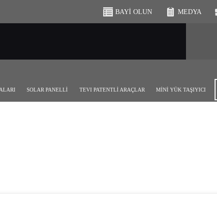
BAYI OLUN
MEDYA
ALARI
SOLAR PANELLİ
TEVI PATENTLİ ARAÇLAR
MİNİ YÜK TAŞIYICI