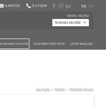
KARIYER
İLETIŞIM
TR
EN
MODEL SEÇİNİZ
ELEKTRİKLİ SCOOTER
ELEKTRİKLİ MİNİ HİYAP
ÇEVRE ARAÇLARI
Ana Sayfa
Ürünler
Elektrikli Scooter